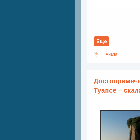
Еще
Анапа
Достопримеча
Туапсе – скал