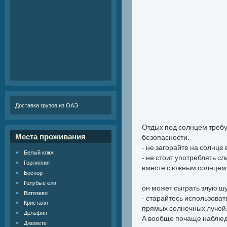
Доставка грузов из ОАЭ
Отдых под солнцем треб
Места проживания
безопасности.
- не загорайте на солнце в
Белый ключ
- не стоит употреблять с
Горгиппия
вместе с южным солнцем
Боспор
Голубые ели
он может сыграть злую шу
Витязево
- старайтесь использоват
Кристалл
прямых солнечных лучей
Дельфин
А вообще почаще наблюда
Джемете