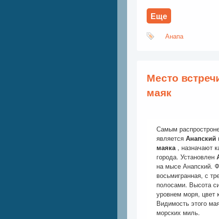
Еще
Анапа
Место встречи
маяк
Самым распростроне
является
Анапский
маяка
, назначают к
города. Установлен
на мысе Анапский. 
восьмигранная, с т
полосами. Высота си
уровнем моря, цвет 
Видимость этого мая
морских миль.