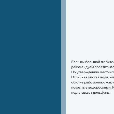
Если вы большой любител
рекомендуем посетить
пл
По утверждению местных 
Отличная чистая вода, ж
обилие рыб, моллюсков, 
покрытые водорослями. Ин
подплывают дельфины.