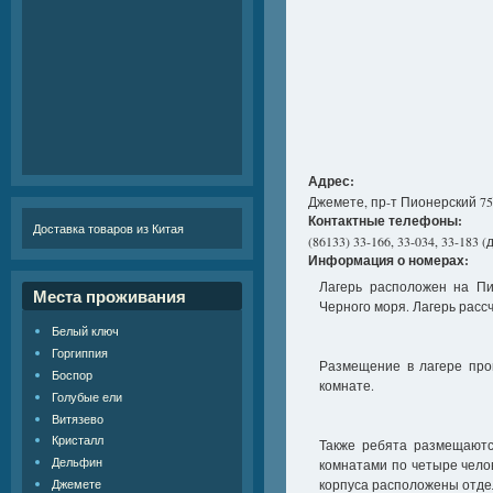
Адрес:
Джемете, пр-т Пионерский 75
Контактные телефоны:
Доставка товаров из Китая
(86133) 33-166, 33-034, 33-183 
Информация о номерах:
Лагерь расположен на Пи
Места проживания
Черного моря. Лагерь рассч
Белый ключ
Горгиппия
Размещение в лагере прои
Боспор
комнате.
Голубые ели
Витязево
Кристалл
Также ребята размещаютс
Дельфин
комнатами по четыре чело
Джемете
корпуса расположены отде