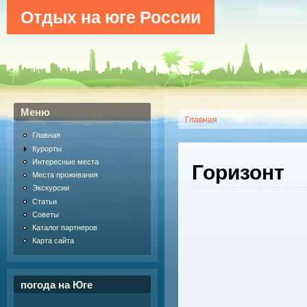
Отдых на юге России
Меню
Главная
Главная
Курорты
Интересные места
Горизонт
Места проживания
Экскурсии
Статьи
Советы
Каталог партнеров
Карта сайта
погода на Юге