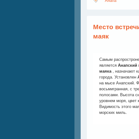
Анапа
Место встречи
маяк
Самым распростроне
является
Анапский
маяка
, назначают к
города. Установлен
на мысе Анапский. 
восьмигранная, с т
полосами. Высота си
уровнем моря, цвет 
Видимость этого мая
морских миль.