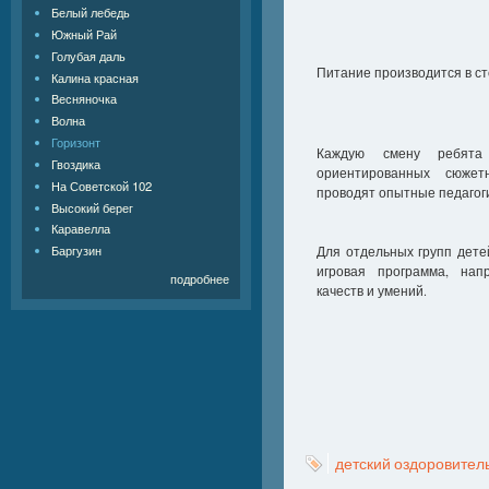
Белый лебедь
Южный Рай
Голубая даль
Питание производится в ст
Калина красная
Весняночка
Волна
Горизонт
Каждую смену ребята
Гвоздика
ориентированных сюжет
На Советской 102
проводят опытные педагоги
Высокий берег
Каравелла
Баргузин
Для отдельных групп дете
игровая программа, нап
подробнее
качеств и умений.
детский оздоровител