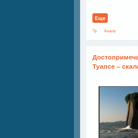
Еще
Анапа
Достопримеча
Туапсе – скал