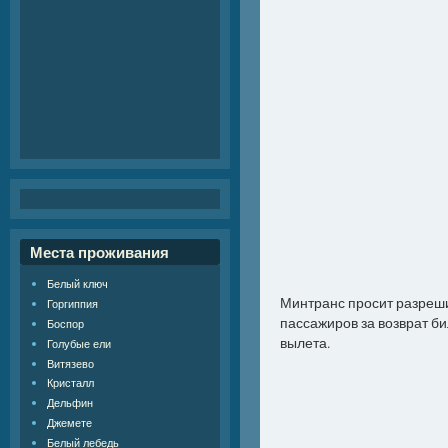
Места проживания
Белый ключ
Минтранс просит разреш
Горгиппия
пассажиров за возврат би
Боспор
вылета.
Голубые ели
Витязево
Кристалл
Дельфин
Джемете
Белый лебедь