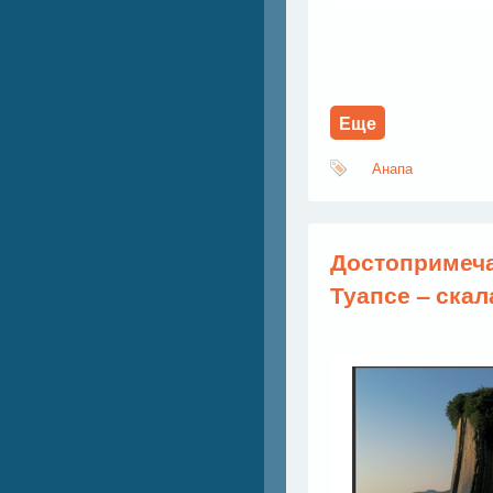
Еще
Анапа
Достопримеча
Туапсе – скал