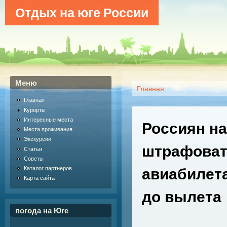
Отдых на юге России
Меню
Главная
Главная
Курорты
Интересные места
Россиян на
Места проживания
Экскурсии
штрафоват
Статьи
Советы
авиабилета
Каталог партнеров
Карта сайта
до вылета
погода на Юге